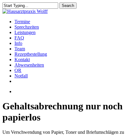
Skip
Search
to
Close
main
Search
content
Menu
Termine
Sprechzeiten
Leistungen
FAQ
Info
Team
Rezeptbestellung
Kontakt
Abwesenheiten
QR
Notfall
facebook
instagram
Menu
Gehaltsabrechnung nur noch
papierlos
Um Verschwendung von Papier, Toner und Briefumschlägen zu