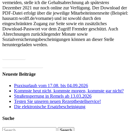
vermeiden, stelle ich die Gehaltsabrechnung ab
spätestens
Dezember 2021 nur noch online zur Verfügung. Der Download der
PDF-Datei erfolgt über die jeweilige Mitarbeiteinnenrseite (Beispiel:
hausarzt-wolff.de/vorname) und ist sowohl durch den
eingeschränkten Zugang zur Seite sowie ein zusätzliches
Download-Passwort vor dem Zugriff Fremder geschützt. Auch
Abrechnungen zurückliegender Monate sowie
Sozialversicherungsbescheinigungen können an dieser Stelle
heruntergeladen werden.
← Zurück
⌽ Benutzerin abmelden
Neueste Beiträge
Praxisurlaub vom 17.08. bis 04.09.2026
Kommste heut nicht, kommste morgen, kommste gar nicht?
Straßensperrung in Remels ab 13.03.2026
Testen Sie unseren neuen Rezeptbestellservice!
Die elektronische Ersatzbescheinigung
Suche
Search