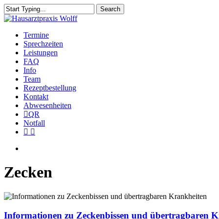
Skip
Search
to
Close
main
Search
content
Menu
Termine
Sprechzeiten
Leistungen
FAQ
Info
Team
Rezeptbestellung
Kontakt
Abwesenheiten
QR
Notfall
facebook
instagram
Menu
Zecken
Informationen
zu
Zeckenbissen
Informationen zu Zeckenbissen und übertragbaren K