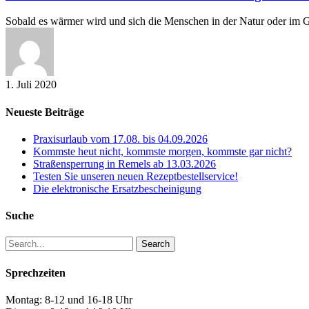
und
übertragbaren
Sobald es wärmer wird und sich die Menschen in der Natur oder im 
Krankheiten
1. Juli 2020
Neueste Beiträge
Praxisurlaub vom 17.08. bis 04.09.2026
Kommste heut nicht, kommste morgen, kommste gar nicht?
Straßensperrung in Remels ab 13.03.2026
Testen Sie unseren neuen Rezeptbestellservice!
Die elektronische Ersatzbescheinigung
Suche
Search
Sprechzeiten
Montag: 8-12 und 16-18 Uhr