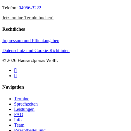
Telefon:
04956-3222
Jetzt online Termin buchen!
Rechtliches
Impressum und Pflichtangaben
Datenschutz und Cookie-Richtlinien
© 2026 Hausarztpraxis Wolff.
facebook
instagram
Close
Navigation
Menu
Termine
Sprechzeiten
Leistungen
FAQ
Info
Team
Rezeptbestellung