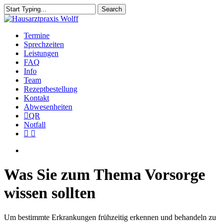
Skip
Search
to
Close
main
Search
content
Menu
Termine
Sprechzeiten
Leistungen
FAQ
Info
Team
Rezeptbestellung
Kontakt
Abwesenheiten
QR
Notfall
facebook
instagram
Menu
Was Sie zum Thema Vorsorge
wissen sollten
Um bestimmte Erkrankungen frühzeitig erkennen und behandeln zu