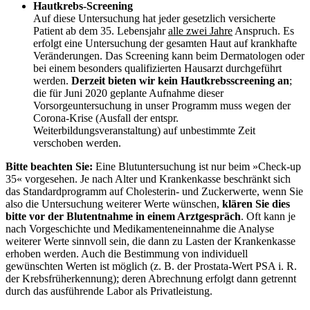
Hautkrebs-Screening
Auf diese Untersuchung hat jeder gesetzlich versicherte
Patient ab dem 35. Lebensjahr
alle zwei Jahre
Anspruch. Es
erfolgt eine Untersuchung der gesamten Haut auf krankhafte
Veränderungen. Das Screening kann beim Dermatologen oder
bei einem besonders qualifizierten Hausarzt durchgeführt
werden.
Derzeit bieten wir kein Hautkrebsscreening an
;
die für Juni 2020 geplante Aufnahme dieser
Vorsorgeuntersuchung in unser Programm muss wegen der
Corona-Krise (Ausfall der entspr.
Weiterbildungsveranstaltung) auf unbestimmte Zeit
verschoben werden.
Bitte beachten Sie:
Eine Blutuntersuchung ist nur beim »Check-up
35« vorgesehen. Je nach Alter und Krankenkasse beschränkt sich
das Standardprogramm auf Cholesterin- und Zuckerwerte, wenn Sie
also die Untersuchung weiterer Werte wünschen,
klären Sie dies
bitte vor der Blutentnahme in einem Arztgespräch
. Oft kann je
nach Vorgeschichte und Medikamenteneinnahme die Analyse
weiterer Werte sinnvoll sein, die dann zu Lasten der Krankenkasse
erhoben werden. Auch die Bestimmung von individuell
gewünschten Werten ist möglich (z. B. der Prostata-Wert PSA i. R.
der Krebsfrüherkennung); deren Abrechnung erfolgt dann getrennt
durch das ausführende Labor als Privatleistung.