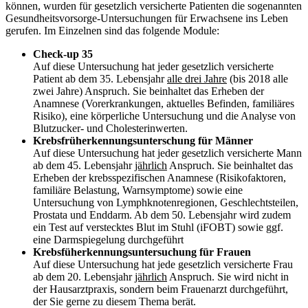
können, wurden für gesetzlich versicherte Patienten die sogenannten
Gesundheitsvorsorge-Untersuchungen für Erwachsene ins Leben
gerufen. Im Einzelnen sind das folgende Module:
Check-up 35
Auf diese Untersuchung hat jeder gesetzlich versicherte
Patient ab dem 35. Lebensjahr
alle drei Jahre
(bis 2018 alle
zwei Jahre) Anspruch. Sie beinhaltet das Erheben der
Anamnese (Vorerkrankungen, aktuelles Befinden, familiäres
Risiko), eine körperliche Untersuchung und die Analyse von
Blutzucker- und Cholesterinwerten.
Krebsfrüherkennungsunterschung für Männer
Auf diese Untersuchung hat jeder gesetzlich versicherte Mann
ab dem 45. Lebensjahr
jährlich
Anspruch. Sie beinhaltet das
Erheben der krebsspezifischen Anamnese (Risikofaktoren,
familiäre Belastung, Warnsymptome) sowie eine
Untersuchung von Lymphknotenregionen, Geschlechtsteilen,
Prostata und Enddarm. Ab dem 50. Lebensjahr wird zudem
ein Test auf verstecktes Blut im Stuhl (iFOBT) sowie ggf.
eine Darmspiegelung durchgeführt
Krebsfüherkennungsuntersuchung für Frauen
Auf diese Untersuchung hat jede gesetzlich versicherte Frau
ab dem 20. Lebensjahr
jährlich
Anspruch. Sie wird nicht in
der Hausarztpraxis, sondern beim Frauenarzt durchgeführt,
der Sie gerne zu diesem Thema berät.