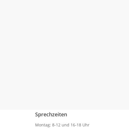
Einzugsbereich
Spezialisten zu erleichtern, finden Sie
hier eine Liste von…
8. Januar 2020
Sprechzeiten
Montag: 8-12 und 16-18 Uhr