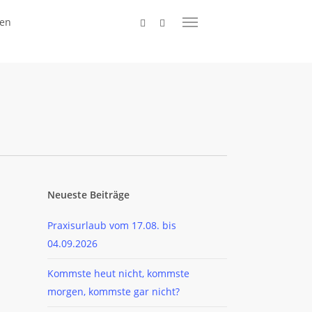
facebook
instagram
en
Menu
QR
Notfall
Neueste Beiträge
Praxisurlaub vom 17.08. bis
04.09.2026
Kommste heut nicht, kommste
morgen, kommste gar nicht?