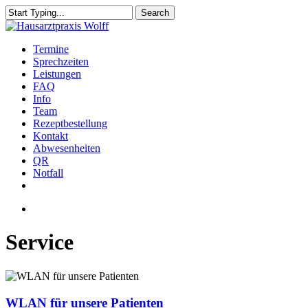
Skip
Search
to
Close
main
Search
content
Menu
Termine
Sprechzeiten
Leistungen
FAQ
Info
Team
Rezeptbestellung
Kontakt
Abwesenheiten
QR
Notfall
facebook
instagram
Menu
Service
WLAN
für
unsere
WLAN für unsere Patienten