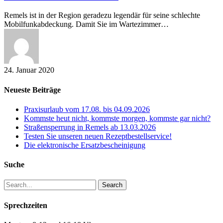
Patienten
Remels ist in der Region geradezu legendär für seine schlechte
Mobilfunkabdeckung. Damit Sie im Wartezimmer…
24. Januar 2020
Neueste Beiträge
Praxisurlaub vom 17.08. bis 04.09.2026
Kommste heut nicht, kommste morgen, kommste gar nicht?
Straßensperrung in Remels ab 13.03.2026
Testen Sie unseren neuen Rezeptbestellservice!
Die elektronische Ersatzbescheinigung
Suche
Search
Sprechzeiten