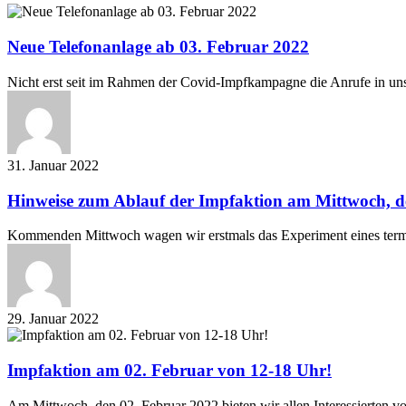
Neue
Telefonanlage
ab
Neue Telefonanlage ab 03. Februar 2022
03.
Februar
Nicht erst seit im Rahmen der Covid-Impfkampagne die Anrufe in un
2022
31. Januar 2022
Hinweise
Hinweise zum Ablauf der Impfaktion am Mittwoch, d
zum
Ablauf
Kommenden Mittwoch wagen wir erstmals das Experiment eines term
der
Impfaktion
am
Mittwoch,
den
29. Januar 2022
02.
Impfaktion
Februar
am
02.
Impfaktion am 02. Februar von 12-18 Uhr!
Februar
von
Am Mittwoch, den 02. Februar 2022 bieten wir allen Interessierten