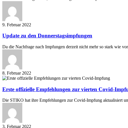
eine
PCR
kriegt
und
wer
9. Februar 2022
nicht
Update
Update zu den Donnerstagsimpfungen
zu
den
Da die Nachfrage nach Impfungen derzeit nicht mehr so stark wie v
Donnerstagsimpfungen
8. Februar 2022
Erste
offizielle
Empfehlungen
Erste offizielle Empfehlungen zur vierten Covid-Impf
zur
vierten
Die STIKO hat ihre Empfehlungen zur Covid-Impfung aktualisiert u
Covid-
Impfung
3. Februar 2022