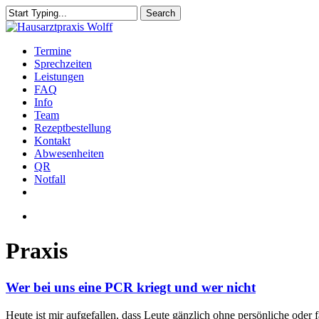
Skip
Search
to
Close
main
Search
content
Menu
Termine
Sprechzeiten
Leistungen
FAQ
Info
Team
Rezeptbestellung
Kontakt
Abwesenheiten
QR
Notfall
facebook
instagram
Menu
Praxis
Wer
Wer bei uns eine PCR kriegt und wer nicht
bei
uns
Heute ist mir aufgefallen, dass Leute gänzlich ohne persönliche oder