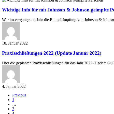
Info
für
Wichtige Info für mit Johnson & Johnson geimpfte P
mit
Johnson
Wer im vergangenen Jahr die Einmal-Impfung von Johnson & Johnson 
&
Johnson
geimpfte
Personen
18. Januar 2022
Praxisschließungen
Praxisschließungen 2022 (Update Januar 2022)
2022
(Update
Hier die geplanten Praxisschließungen für das Jahr 2022 (Update 04
Januar
2022)
4. Januar 2022
Previous
1
…
3
4