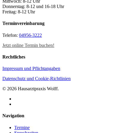
Mittwoch: 8-12 Uhr
Donnerstag: 8-12 und 16-18 Uhr
Freitag: 8-12 Uhr
Terminvereinbarung
Telefon:
04956-3222
Jetzt online Termin buchen!
Rechtliches
Impressum und Pflichtangaben
Datenschutz und Cookie-Richtlinien
© 2026 Hausarztpraxis Wolff.
facebook
instagram
Close
Navigation
Menu
Termine
Sprechzeiten