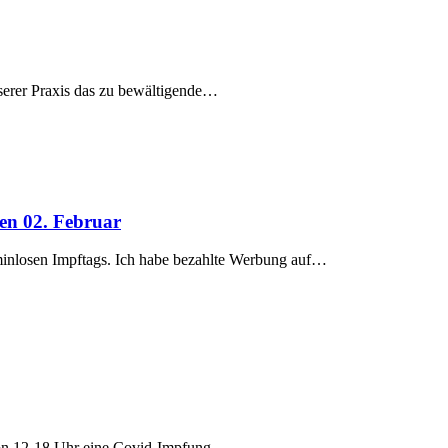
serer Praxis das zu bewältigende…
en 02. Februar
inlosen Impftags. Ich habe bezahlte Werbung auf…
 von 12-18 Uhr eine Covid-Impfung…