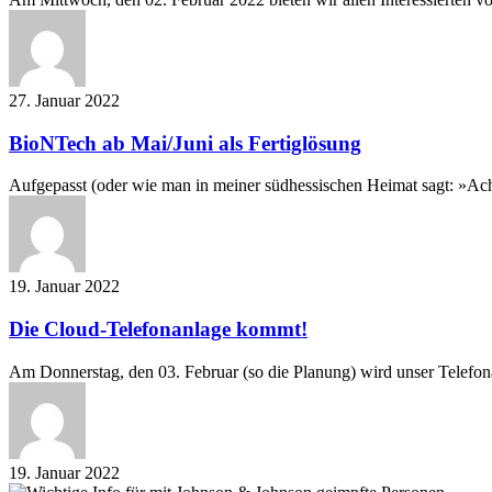
12-
18
Uhr!
27. Januar 2022
BioNTech
BioNTech ab Mai/Juni als Fertiglösung
ab
Mai/Juni
Aufgepasst (oder wie man in meiner südhessischen Heimat sagt: »Ac
als
Fertiglösung
19. Januar 2022
Die
Die Cloud-Telefonanlage kommt!
Cloud-
Telefonanlage
Am Donnerstag, den 03. Februar (so die Planung) wird unser Telef
kommt!
19. Januar 2022
Wichtige