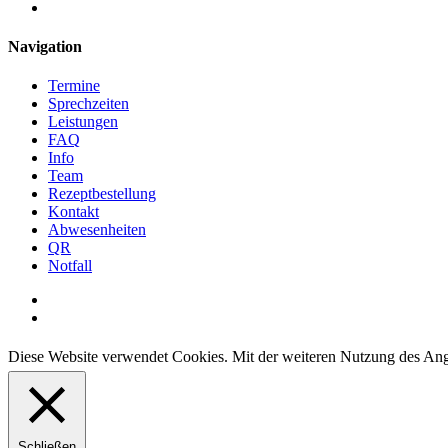
instagram
Close
Navigation
Menu
Termine
Sprechzeiten
Leistungen
FAQ
Info
Team
Rezeptbestellung
Kontakt
Abwesenheiten
QR
Notfall
facebook
instagram
Diese Website verwendet Cookies. Mit der weiteren Nutzung des Ange
Schließen