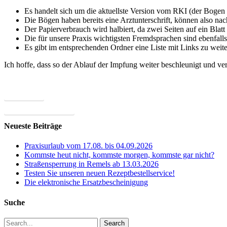
Es handelt sich um die aktuellste Version vom RKI (der Bogen 
Die Bögen haben bereits eine Arztunterschrift, können also n
Der Papierverbrauch wird halbiert, da zwei Seiten auf ein Bla
Die für unsere Praxis wichtigsten Fremdsprachen sind ebenfalls
Es gibt im entsprechenden Ordner eine Liste mit Links zu weite
Ich hoffe, dass so der Ablauf der Impfung weiter beschleunigt und ver
← Zurück
⌽ Benutzerin abmelden
Neueste Beiträge
Praxisurlaub vom 17.08. bis 04.09.2026
Kommste heut nicht, kommste morgen, kommste gar nicht?
Straßensperrung in Remels ab 13.03.2026
Testen Sie unseren neuen Rezeptbestellservice!
Die elektronische Ersatzbescheinigung
Suche
Search