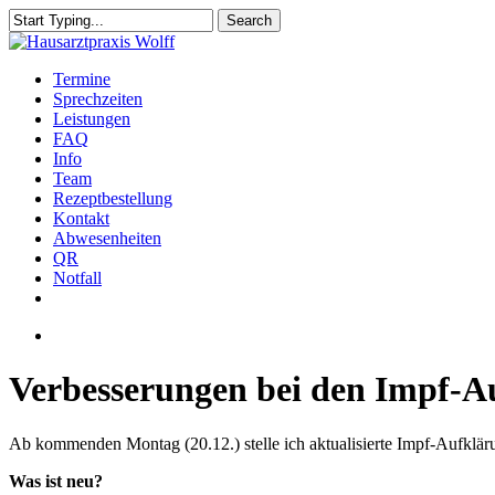
Skip
Search
to
Close
main
Search
content
Menu
Termine
Sprechzeiten
Leistungen
FAQ
Info
Team
Rezeptbestellung
Kontakt
Abwesenheiten
QR
Notfall
facebook
instagram
Menu
Verbesserungen bei den Impf-A
Ab kommenden Montag (20.12.) stelle ich aktualisierte Impf-Aufklä
Was ist neu?