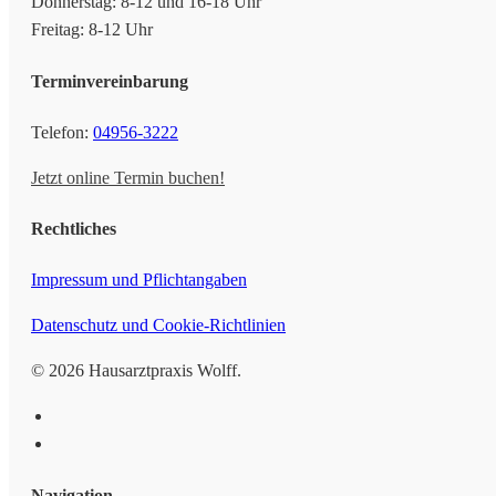
Donnerstag: 8-12 und 16-18 Uhr
Freitag: 8-12 Uhr
Terminvereinbarung
Telefon:
04956-3222
Jetzt online Termin buchen!
Rechtliches
Impressum und Pflichtangaben
Datenschutz und Cookie-Richtlinien
© 2026 Hausarztpraxis Wolff.
facebook
instagram
Close
Navigation