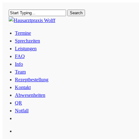
Skip
Search
to
Close
main
Search
Menu
Termine
content
Sprechzeiten
Leistungen
FAQ
Info
Team
Rezeptbestellung
Kontakt
Abwesenheiten
QR
Notfall
facebook
instagram
Menu