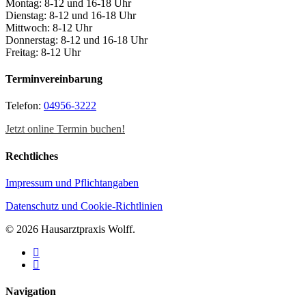
Montag: 8-12 und 16-18 Uhr
Dienstag: 8-12 und 16-18 Uhr
Mittwoch: 8-12 Uhr
Donnerstag: 8-12 und 16-18 Uhr
Freitag: 8-12 Uhr
Terminvereinbarung
Telefon:
04956-3222
Jetzt online Termin buchen!
Rechtliches
Impressum und Pflichtangaben
Datenschutz und Cookie-Richtlinien
© 2026 Hausarztpraxis Wolff.
facebook
instagram
Close
Navigation
Menu