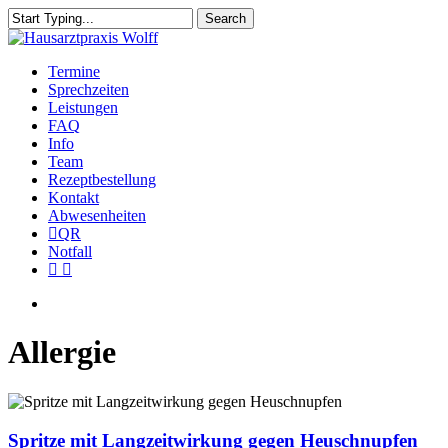
Skip
Search
to
Close
main
Search
content
Menu
Termine
Sprechzeiten
Leistungen
FAQ
Info
Team
Rezeptbestellung
Kontakt
Abwesenheiten
QR
Notfall
facebook
instagram
Menu
Allergie
Spritze
mit
Langzeitwirkung
Spritze mit Langzeitwirkung gegen Heuschnupfen