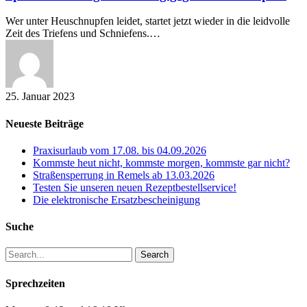
gegen
Heuschnupfen
Wer unter Heuschnupfen leidet, startet jetzt wieder in die leidvolle
Zeit des Triefens und Schniefens.…
25. Januar 2023
Neueste Beiträge
Praxisurlaub vom 17.08. bis 04.09.2026
Kommste heut nicht, kommste morgen, kommste gar nicht?
Straßensperrung in Remels ab 13.03.2026
Testen Sie unseren neuen Rezeptbestellservice!
Die elektronische Ersatzbescheinigung
Suche
Search
Sprechzeiten