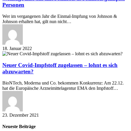
mit
Personen
Johnson
&
Wer im vergangenen Jahr die Einmal-Impfung von Johnson &
Johnson
Johnson erhalten hat, gilt nun nicht…
geimpfte
Personen
18. Januar 2022
Neuer
Covid-
Impfstoff
Neuer Covid-Impfstoff zugelassen – lohnt es sich
zugelassen
abzuwarten?
–
lohnt
BioNTech, Moderna und Co. bekommen Konkurrenz: Am 22.12.
es
hat die Europäische Arzneimittelagentur EMA den Impfstoff…
sich
abzuwarten?
23. Dezember 2021
Neueste Beiträge