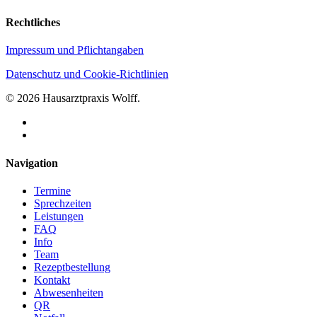
Rechtliches
Impressum und Pflichtangaben
Datenschutz und Cookie-Richtlinien
© 2026 Hausarztpraxis Wolff.
facebook
instagram
Close
Navigation
Menu
Termine
Sprechzeiten
Leistungen
FAQ
Info
Team
Rezeptbestellung
Kontakt
Abwesenheiten
QR