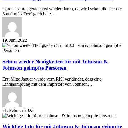
gegen
Affenpocken
Corona startet gerade erst wieder durch, da wird schon die nächste
impfen
Sau durchs Dorf getrieben:…
lassen?
19. Juni 2022
Schon
wieder
Neuigkeiten
für
Schon wieder Neuigkeiten für mit Johnson &
mit
Johnson geimpfte Personen
Johnson
&
Erst Mitte Januar wurde vom RKI verkündet, dass eine
Johnson
Einmalimpfung mit dem Impfstoff von Johnson…
geimpfte
Personen
21. Februar 2022
Wichtige
Info
für
Wichtige Info für mit Johnson & Johnson geimpfte