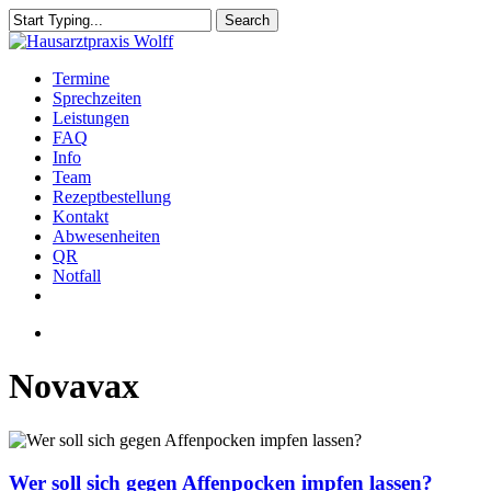
Skip
Search
to
Close
main
Search
content
Menu
Termine
Sprechzeiten
Leistungen
FAQ
Info
Team
Rezeptbestellung
Kontakt
Abwesenheiten
QR
Notfall
facebook
instagram
Menu
Novavax
Wer
soll
sich
Wer soll sich gegen Affenpocken impfen lassen?