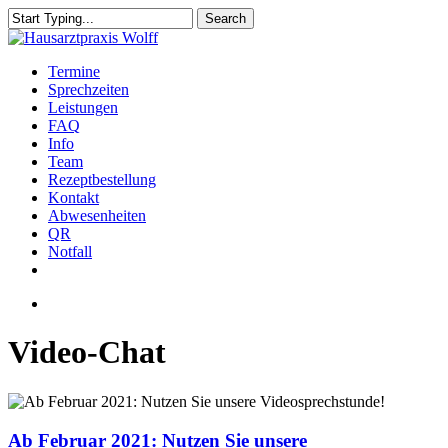
Skip
Search
to
Close
main
Search
content
Menu
Termine
Sprechzeiten
Leistungen
FAQ
Info
Team
Rezeptbestellung
Kontakt
Abwesenheiten
QR
Notfall
facebook
instagram
Menu
Video-Chat
Ab
Februar
2021:
Ab Februar 2021: Nutzen Sie unsere