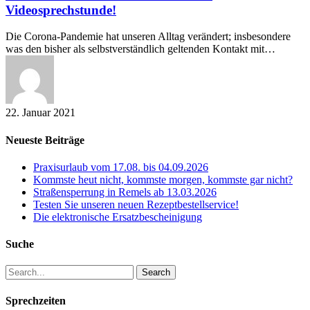
Nutzen
Videosprechstunde!
Sie
unsere
Die Corona-Pandemie hat unseren Alltag verändert; insbesondere
Videosprechstunde!
was den bisher als selbstverständlich geltenden Kontakt mit…
22. Januar 2021
Neueste Beiträge
Praxisurlaub vom 17.08. bis 04.09.2026
Kommste heut nicht, kommste morgen, kommste gar nicht?
Straßensperrung in Remels ab 13.03.2026
Testen Sie unseren neuen Rezeptbestellservice!
Die elektronische Ersatzbescheinigung
Suche
Search
Sprechzeiten