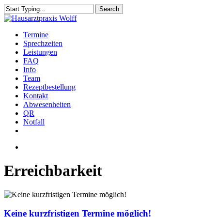
Skip
Search
to
Close
main
Search
content
Menu
Termine
Sprechzeiten
Leistungen
FAQ
Info
Team
Rezeptbestellung
Kontakt
Abwesenheiten
QR
Notfall
facebook
instagram
Menu
Erreichbarkeit
Keine
kurzfristigen
Termine
Keine kurzfristigen Termine möglich!