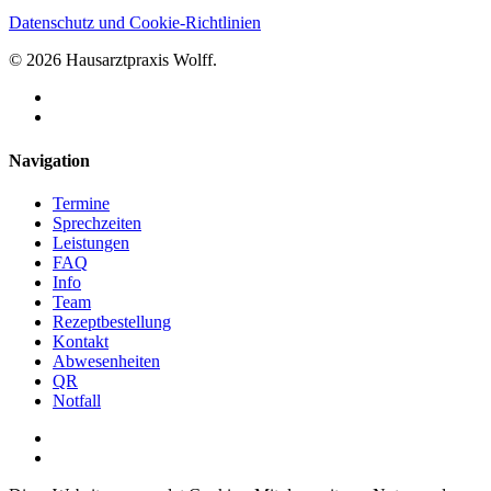
Datenschutz und Cookie-Richtlinien
© 2026 Hausarztpraxis Wolff.
facebook
instagram
Close
Navigation
Menu
Termine
Sprechzeiten
Leistungen
FAQ
Info
Team
Rezeptbestellung
Kontakt
Abwesenheiten
QR
Notfall
facebook
instagram